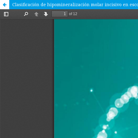
Clasificación de hipomineralización molar incisivo en es