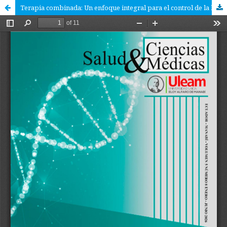
Terapia combinada: Un enfoque integral para el control de la hipertensión arterial