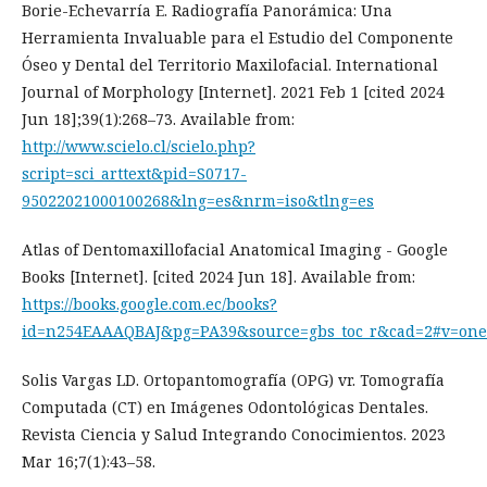
Borie-Echevarría E. Radiografía Panorámica: Una
Herramienta Invaluable para el Estudio del Componente
Óseo y Dental del Territorio Maxilofacial. International
Journal of Morphology [Internet]. 2021 Feb 1 [cited 2024
Jun 18];39(1):268–73. Available from:
http://www.scielo.cl/scielo.php?
script=sci_arttext&pid=S0717-
95022021000100268&lng=es&nrm=iso&tlng=es
Atlas of Dentomaxillofacial Anatomical Imaging - Google
Books [Internet]. [cited 2024 Jun 18]. Available from:
https://books.google.com.ec/books?
id=n254EAAAQBAJ&pg=PA39&source=gbs_toc_r&cad=2#v=one
Solis Vargas LD. Ortopantomografía (OPG) vr. Tomografía
Computada (CT) en Imágenes Odontológicas Dentales.
Revista Ciencia y Salud Integrando Conocimientos. 2023
Mar 16;7(1):43–58.