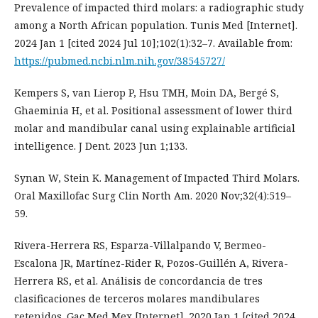
Prevalence of impacted third molars: a radiographic study
among a North African population. Tunis Med [Internet].
2024 Jan 1 [cited 2024 Jul 10];102(1):32–7. Available from:
https://pubmed.ncbi.nlm.nih.gov/38545727/
Kempers S, van Lierop P, Hsu TMH, Moin DA, Bergé S,
Ghaeminia H, et al. Positional assessment of lower third
molar and mandibular canal using explainable artificial
intelligence. J Dent. 2023 Jun 1;133.
Synan W, Stein K. Management of Impacted Third Molars.
Oral Maxillofac Surg Clin North Am. 2020 Nov;32(4):519–
59.
Rivera-Herrera RS, Esparza-Villalpando V, Bermeo-
Escalona JR, Martínez-Rider R, Pozos-Guillén A, Rivera-
Herrera RS, et al. Análisis de concordancia de tres
clasificaciones de terceros molares mandibulares
retenidos. Gac Med Mex [Internet]. 2020 Jan 1 [cited 2024