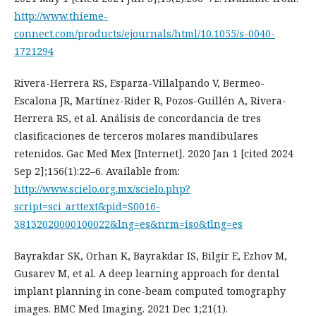
http://www.thieme-
connect.com/products/ejournals/html/10.1055/s-0040-
1721294
Rivera-Herrera RS, Esparza-Villalpando V, Bermeo-
Escalona JR, Martínez-Rider R, Pozos-Guillén A, Rivera-
Herrera RS, et al. Análisis de concordancia de tres
clasificaciones de terceros molares mandibulares
retenidos. Gac Med Mex [Internet]. 2020 Jan 1 [cited 2024
Sep 2];156(1):22–6. Available from:
http://www.scielo.org.mx/scielo.php?
script=sci_arttext&pid=S0016-
38132020000100022&lng=es&nrm=iso&tlng=es
Bayrakdar SK, Orhan K, Bayrakdar IS, Bilgir E, Ezhov M,
Gusarev M, et al. A deep learning approach for dental
implant planning in cone-beam computed tomography
images. BMC Med Imaging. 2021 Dec 1;21(1).