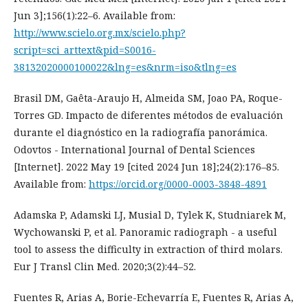
Jun 3];156(1):22–6. Available from:
http://www.scielo.org.mx/scielo.php?
script=sci_arttext&pid=S0016-
38132020000100022&lng=es&nrm=iso&tlng=es
Brasil DM, Gaêta-Araujo H, Almeida SM, Joao PA, Roque-
Torres GD. Impacto de diferentes métodos de evaluación
durante el diagnóstico en la radiografía panorámica.
Odovtos - International Journal of Dental Sciences
[Internet]. 2022 May 19 [cited 2024 Jun 18];24(2):176–85.
Available from:
https://orcid.org/0000-0003-3848-4891
Adamska P, Adamski LJ, Musial D, Tylek K, Studniarek M,
Wychowanski P, et al. Panoramic radiograph - a useful
tool to assess the difficulty in extraction of third molars.
Eur J Transl Clin Med. 2020;3(2):44–52.
Fuentes R, Arias A, Borie-Echevarría E, Fuentes R, Arias A,