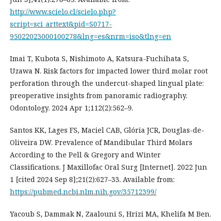
http://www.scielo.cl/scielo.php?
script=sci_arttext&pid=S0717-
95022023000100278&lng=es&nrm=iso&tlng=en
Imai T, Kubota S, Nishimoto A, Katsura-Fuchihata S,
Uzawa N. Risk factors for impacted lower third molar root
perforation through the undercut-shaped lingual plate:
preoperative insights from panoramic radiography.
Odontology. 2024 Apr 1;112(2):562–9.
Santos KK, Lages FS, Maciel CAB, Glória JCR, Douglas-de-
Oliveira DW. Prevalence of Mandibular Third Molars
According to the Pell & Gregory and Winter
Classifications. J Maxillofac Oral Surg [Internet]. 2022 Jun
1 [cited 2024 Sep 8];21(2):627–33. Available from:
https://pubmed.ncbi.nlm.nih.gov/35712399/
Yacoub S, Dammak N, Zaalouni S, Hrizi MA, Khelifa M Ben.