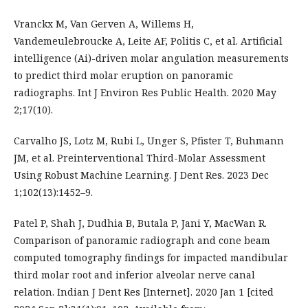
Vranckx M, Van Gerven A, Willems H,
Vandemeulebroucke A, Leite AF, Politis C, et al. Artificial
intelligence (Ai)-driven molar angulation measurements
to predict third molar eruption on panoramic
radiographs. Int J Environ Res Public Health. 2020 May
2;17(10).
Carvalho JS, Lotz M, Rubi L, Unger S, Pfister T, Buhmann
JM, et al. Preinterventional Third-Molar Assessment
Using Robust Machine Learning. J Dent Res. 2023 Dec
1;102(13):1452–9.
Patel P, Shah J, Dudhia B, Butala P, Jani Y, MacWan R.
Comparison of panoramic radiograph and cone beam
computed tomography findings for impacted mandibular
third molar root and inferior alveolar nerve canal
relation. Indian J Dent Res [Internet]. 2020 Jan 1 [cited