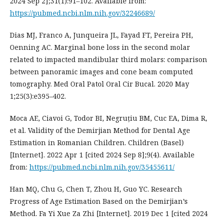
2024 Sep 2];31(1):91–102. Available from:
https://pubmed.ncbi.nlm.nih.gov/32246689/
Dias MJ, Franco A, Junqueira JL, Fayad FT, Pereira PH,
Oenning AC. Marginal bone loss in the second molar
related to impacted mandibular third molars: comparison
between panoramic images and cone beam computed
tomography. Med Oral Patol Oral Cir Bucal. 2020 May
1;25(3):e395–402.
Moca AE, Ciavoi G, Todor BI, Negruțiu BM, Cuc EA, Dima R,
et al. Validity of the Demirjian Method for Dental Age
Estimation in Romanian Children. Children (Basel)
[Internet]. 2022 Apr 1 [cited 2024 Sep 8];9(4). Available
from:
https://pubmed.ncbi.nlm.nih.gov/35455611/
Han MQ, Chu G, Chen T, Zhou H, Guo YC. Research
Progress of Age Estimation Based on the Demirjian’s
Method. Fa Yi Xue Za Zhi [Internet]. 2019 Dec 1 [cited 2024