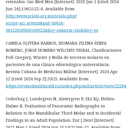
retenidos. Gac Med Mex [Internet]. 2020 Jan 1 [cited 2024
Jun 24];156(1):22–6. Available from:
http://www.scielo.org.mx/scielo.php?
script=sci_arttext&pid=S0016-
38132020000100022&lng=es&nrm=iso&tlng=es
CAMILA OLIVERA BARROS, XIOMARA ZILENA SERPA
ROMERO, JORGE HOMERO WILCHES VISBAL. Clasificaciones
Pell-Gregory, Winter y Nolla de terceros molares en
pacientes de una clínica odontológica universitaria.
Revista Cubana de Medicina Militar [Internet]. 2024 Apr
12 [cited 2024 Sep 2];53(2). Available from:
https://revmedmilitar.sld.cu/index.php/mil/article/view/22284
Cederhag J, Lundegren N, Alstergren P, Shi XQ, Hellén-
Halme K. Evaluation of Panoramic Radiographs in
Relation to the Mandibular Third Molar and to Incidental
Findings in an Adult Population. Eur J Dent [Internet].
2021 May 1 [cited 2024 Jun 3];15(2):266–72. Available from: