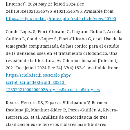
[Internet]. 2024 May 23 [cited 2024 Dec
24];13(5):e10213545795–e10213545795. Available from:
https://rsdjournal.org/index.php/rsd/article/view/45795
Conde-López S, Fiori-Chicano G, Llaguno-Rubio J, Arriola-
Guillen L, Conde-López S, Fiori-Chicano G, et al. Uso de la
tomografía computarizada de haz cónico para el estudio
de la densidad ósea en el tratamiento ortodóncico. Una
revisión de la literatura. Av Odontoestomatol [Internet].
2021 Dec [cited 2024 Dec 24];37(4):152–9. Available from:
https://scielo.isciii.es/scielo.php?
script=sci_arttext&pid=S0213-
12852021000400002&lng=es&nrm=iso&tlng=es
Rivera-Herrera RS, Esparza-Villalpando V, Bermeo-
Escalona JR, Martínez-Rider R, Pozos-Guillén A, Rivera-
Herrera RS, et al. Análisis de concordancia de tres
clasificaciones de terceros molares mandibulares