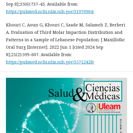
Sep 8];35(6):737–43. Available from:
https://pubmed.ncbi.nlm.nih.gov/31970964/
Khouri C, Aoun G, Khouri C, Saade M, Salameh Z, Berberi
A. Evaluation of Third Molar Impaction Distribution and
Patterns in a Sample of Lebanese Population. J Maxillofac
Oral Surg [Internet]. 2022 Jun 1 [cited 2024 Sep
8];21(2):599–607. Available from:
https://pubmed.ncbi.nlm.nih.gov/35712428/