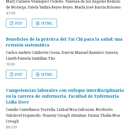
Mary Carmen Velásquez Cedeño, Vanessa de los Ángeles Belloso
de Noriega, Estela Yadira Reyes Reyes, María José Barcia Briones
47-69
PDF
HTML
Beneficios de la práctica del Tai Chi para la salud: una
revisión sistemática
Carlos Andrés Calderón Cerna, Darvin Manuel Ramírez Guerra,
Liseth Pamela Santillan Tito
70-85
PDF
HTML
Competencias laborales con enfoque interdisciplinario
en la carrera de enfermería. Facultad de Enfermería
Lidia Doce
Camilo Castellanos Torrella, Liubal Noa Salvazán, Norberto
Valcárcel Izquierdo, Yoasmy Creagh Almiñan, Emma Thalía Noa
Creagh
86-103