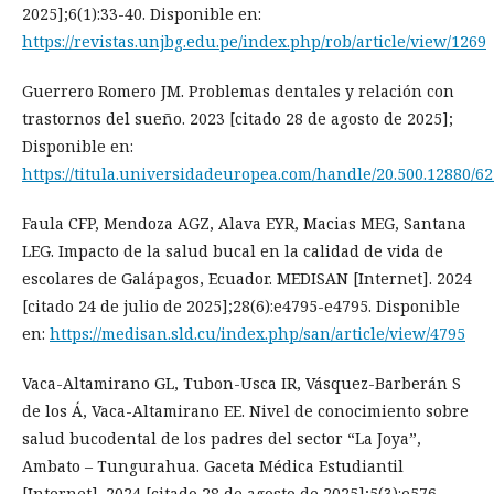
2025];6(1):33-40. Disponible en:
https://revistas.unjbg.edu.pe/index.php/rob/article/view/1269
Guerrero Romero JM. Problemas dentales y relación con
trastornos del sueño. 2023 [citado 28 de agosto de 2025];
Disponible en:
https://titula.universidadeuropea.com/handle/20.500.12880/6
Faula CFP, Mendoza AGZ, Alava EYR, Macias MEG, Santana
LEG. Impacto de la salud bucal en la calidad de vida de
escolares de Galápagos, Ecuador. MEDISAN [Internet]. 2024
[citado 24 de julio de 2025];28(6):e4795-e4795. Disponible
en:
https://medisan.sld.cu/index.php/san/article/view/4795
Vaca-Altamirano GL, Tubon-Usca IR, Vásquez-Barberán S
de los Á, Vaca-Altamirano EE. Nivel de conocimiento sobre
salud bucodental de los padres del sector “La Joya”,
Ambato – Tungurahua. Gaceta Médica Estudiantil
[Internet]. 2024 [citado 28 de agosto de 2025];5(3):e576-