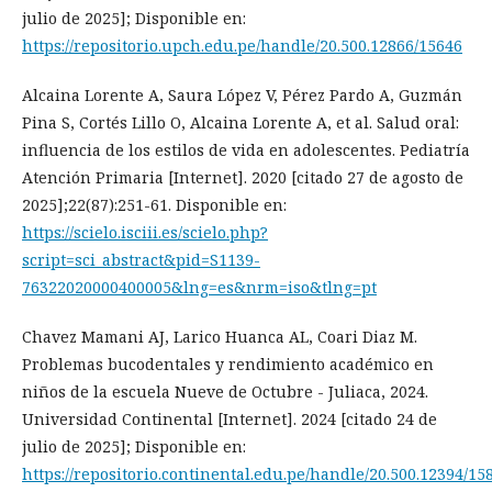
julio de 2025]; Disponible en:
https://repositorio.upch.edu.pe/handle/20.500.12866/15646
Alcaina Lorente A, Saura López V, Pérez Pardo A, Guzmán
Pina S, Cortés Lillo O, Alcaina Lorente A, et al. Salud oral:
influencia de los estilos de vida en adolescentes. Pediatría
Atención Primaria [Internet]. 2020 [citado 27 de agosto de
2025];22(87):251-61. Disponible en:
https://scielo.isciii.es/scielo.php?
script=sci_abstract&pid=S1139-
76322020000400005&lng=es&nrm=iso&tlng=pt
Chavez Mamani AJ, Larico Huanca AL, Coari Diaz M.
Problemas bucodentales y rendimiento académico en
niños de la escuela Nueve de Octubre - Juliaca, 2024.
Universidad Continental [Internet]. 2024 [citado 24 de
julio de 2025]; Disponible en:
https://repositorio.continental.edu.pe/handle/20.500.12394/15