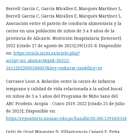
Borrell García C, García Miralles E, Marqués Martínez L,
Borrell García C, García Miralles E, Marqués Martínez L.
Asociación entre el patrón de conducta alimentaria y la
caries en una población de niños de 3 a 9 años de la
provincia de Alicante. Nutrición Hospitalaria [Internet].
2022 [citado 27 de agosto de 2025];39(1):33-8. Disponible
en:
https://scielo.isciii.es/scielo.php?
script=sci_abstract&pid=S0212-
16112022000100007&lng=es&nrm=iso&tlng=es
Carrasco Leon A. Relación entre la caries de infancia
temprana y calidad de vida relacionada a la salud bucal
en niños de 3 a 5 años del Programa de Niño Sano del
ABC Prodein. Acopía - Cusco 2019. 2022 [citado 25 de julio
de 2025]; Disponible en:
https://repositorio.unsaac.edu.pe/handle/20.500.12918/6516
Ortiz de Orué Ninantay D, Villavicencio Caparó E, Peña