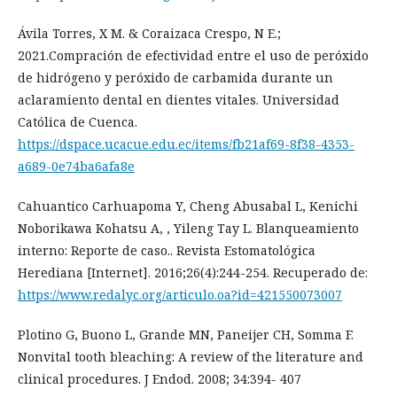
Ávila Torres, X M. & Coraizaca Crespo, N E.;
2021.Compración de efectividad entre el uso de peróxido
de hidrógeno y peróxido de carbamida durante un
aclaramiento dental en dientes vitales. Universidad
Católica de Cuenca.
https://dspace.ucacue.edu.ec/items/fb21af69-8f38-4353-
a689-0e74ba6afa8e
Cahuantico Carhuapoma Y, Cheng Abusabal L, Kenichi
Noborikawa Kohatsu A, , Yileng Tay L. Blanqueamiento
interno: Reporte de caso.. Revista Estomatológica
Herediana [Internet]. 2016;26(4):244-254. Recuperado de:
https://www.redalyc.org/articulo.oa?id=421550073007
Plotino G, Buono L, Grande MN, Paneijer CH, Somma F.
Nonvital tooth bleaching: A review of the literature and
clinical procedures. J Endod. 2008; 34:394- 407