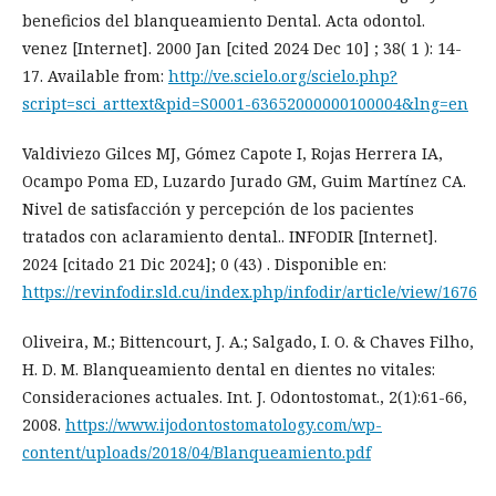
beneficios del blanqueamiento Dental. Acta odontol.
venez [Internet]. 2000 Jan [cited 2024 Dec 10] ; 38( 1 ): 14-
17. Available from:
http://ve.scielo.org/scielo.php?
script=sci_arttext&pid=S0001-63652000000100004&lng=en
Valdiviezo Gilces MJ, Gómez Capote I, Rojas Herrera IA,
Ocampo Poma ED, Luzardo Jurado GM, Guim Martínez CA.
Nivel de satisfacción y percepción de los pacientes
tratados con aclaramiento dental.. INFODIR [Internet].
2024 [citado 21 Dic 2024]; 0 (43) . Disponible en:
https://revinfodir.sld.cu/index.php/infodir/article/view/1676
Oliveira, M.; Bittencourt, J. A.; Salgado, I. O. & Chaves Filho,
H. D. M. Blanqueamiento dental en dientes no vitales:
Consideraciones actuales. Int. J. Odontostomat., 2(1):61-66,
2008.
https://www.ijodontostomatology.com/wp-
content/uploads/2018/04/Blanqueamiento.pdf