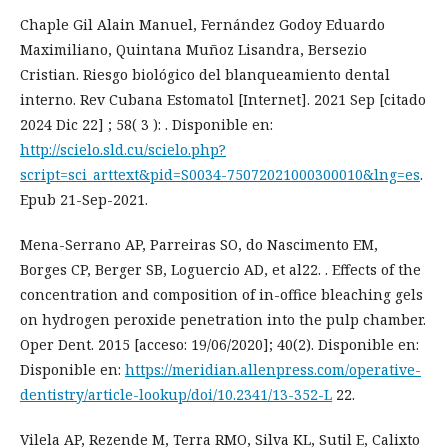
Chaple Gil Alain Manuel, Fernández Godoy Eduardo
Maximiliano, Quintana Muñoz Lisandra, Bersezio
Cristian. Riesgo biológico del blanqueamiento dental
interno. Rev Cubana Estomatol [Internet]. 2021 Sep [citado
2024 Dic 22] ; 58( 3 ): . Disponible en:
http://scielo.sld.cu/scielo.php?
script=sci_arttext&pid=S0034-75072021000300010&lng=es
.
Epub 21-Sep-2021.
Mena-Serrano AP, Parreiras SO, do Nascimento EM,
Borges CP, Berger SB, Loguercio AD, et al22. . Effects of the
concentration and composition of in-office bleaching gels
on hydrogen peroxide penetration into the pulp chamber.
Oper Dent. 2015 [acceso: 19/06/2020]; 40(2). Disponible en:
Disponible en:
https://meridian.allenpress.com/operative-
dentistry/article-lookup/doi/10.2341/13-352-L
22.
Vilela AP, Rezende M, Terra RMO, Silva KL, Sutil E, Calixto