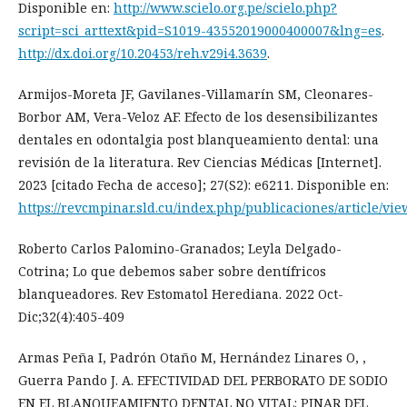
Disponible en:
http://www.scielo.org.pe/scielo.php?
script=sci_arttext&pid=S1019-43552019000400007&lng=es
.
http://dx.doi.org/10.20453/reh.v29i4.3639
.
Armijos-Moreta JF, Gavilanes-Villamarín SM, Cleonares-
Borbor AM, Vera-Veloz AF. Efecto de los desensibilizantes
dentales en odontalgia post blanqueamiento dental: una
revisión de la literatura. Rev Ciencias Médicas [Internet].
2023 [citado Fecha de acceso]; 27(S2): e6211. Disponible en:
https://revcmpinar.sld.cu/index.php/publicaciones/article/vie
Roberto Carlos Palomino-Granados; Leyla Delgado-
Cotrina; Lo que debemos saber sobre dentífricos
blanqueadores. Rev Estomatol Herediana. 2022 Oct-
Dic;32(4):405-409
Armas Peña I, Padrón Otaño M, Hernández Linares O, ,
Guerra Pando J. A. EFECTIVIDAD DEL PERBORATO DE SODIO
EN EL BLANQUEAMIENTO DENTAL NO VITAL: PINAR DEL