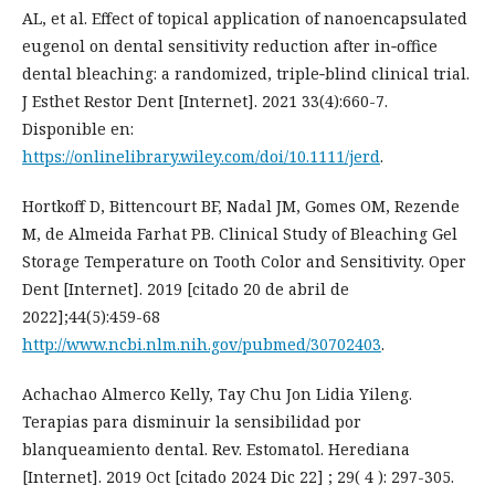
AL, et al. Effect of topical application of nanoencapsulated
eugenol on dental sensitivity reduction after in‐office
dental bleaching: a randomized, triple‐blind clinical trial.
J Esthet Restor Dent [Internet]. 2021 33(4):660-7.
Disponible en:
https://onlinelibrary.wiley.com/doi/10.1111/jerd
.
Hortkoff D, Bittencourt BF, Nadal JM, Gomes OM, Rezende
M, de Almeida Farhat PB. Clinical Study of Bleaching Gel
Storage Temperature on Tooth Color and Sensitivity. Oper
Dent [Internet]. 2019 [citado 20 de abril de
2022];44(5):459-68
http://www.ncbi.nlm.nih.gov/pubmed/30702403
.
Achachao Almerco Kelly, Tay Chu Jon Lidia Yileng.
Terapias para disminuir la sensibilidad por
blanqueamiento dental. Rev. Estomatol. Herediana
[Internet]. 2019 Oct [citado 2024 Dic 22] ; 29( 4 ): 297-305.